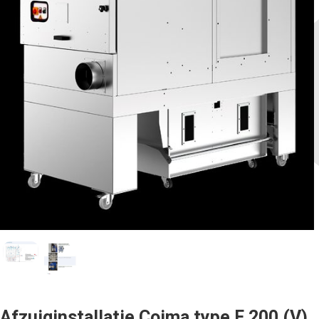
Afzuiginstallatie Coima type F 200 (V)