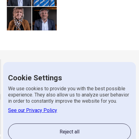
Gerretsen Wijhe
Cookie Settings
Adres
Industrieweg 7, 8131 VZ Wijhe
Telefoon
0570 523 318
We use cookies to provide you with the best possible
experience. They also allow us to analyze user behavior
email
in order to constantly improve the website for you.
See our Privacy Policy
Algemeen
info@gerretsen.nl
Service
service@gerretsen.nl
Administratie
administratie@gerretsen.nl
Reject all