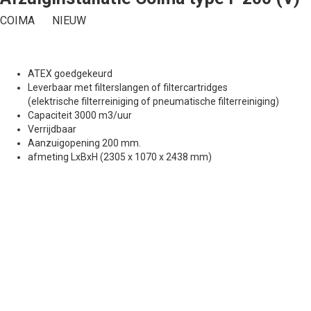
COIMA
NIEUW
ATEX goedgekeurd
Leverbaar met filterslangen of filtercartridges
(elektrische filterreiniging of pneumatische filterreiniging)
Capaciteit 3000 m3/uur
Verrijdbaar
Aanzuigopening 200 mm.
afmeting LxBxH (2305 x 1070 x 2438 mm)
Offerte aanvragen
We zullen je beantwoorden binnen een werkdag.
Voornaam*