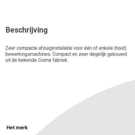
Email*
Beschrijving
Achternaam*
Zeer compacte afzuiginstallatie voor één of enkele (hout)
bewerkingsmachines. Compact en zeer degelijk gebouwd
Telefoonnummer*
uit de bekende Coima fabriek.
Bedrijfsnaam*
Plaats
Het merk