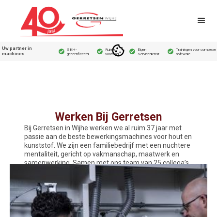
Uw partner in
SKH-
Ruime
Eigen
Trainingen voor complexe
machines
gecertificeerd
voorraad
Servicedienst
software
Werken Bij Gerretsen
Bij Gerretsen in Wijhe werken we al ruim 37 jaar met
passie aan de beste bewerkingsmachines voor hout en
kunststof. We zijn een familiebedrijf met een nuchtere
mentaliteit, gericht op vakmanschap, maatwerk en
samenwerking. Samen met ons team van 25 collega’s
bieden we klanten door heel Nederland de nieuwste
technologische oplossingen.