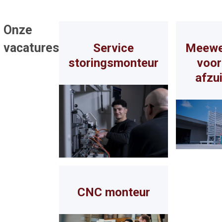
Onze
vacatures
Service
Meewe
storingsmonteur
voo
afzu
CNC monteur