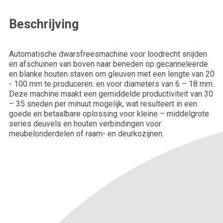
Beschrijving
Achternaam*
Automatische dwarsfreesmachine voor loodrecht snijden
en afschuinen van boven naar beneden op gecanneleerde
Telefoonnummer*
en blanke houten staven om gleuven met een lengte van 20
- 100 mm te produceren. en voor diameters van 6 – 18 mm.
Deze machine maakt een gemiddelde productiviteit van 30
– 35 sneden per minuut mogelijk, wat resulteert in een
goede en betaalbare oplossing voor kleine – middelgrote
Bedrijfsnaam*
series deuvels en houten verbindingen voor
meubelonderdelen of raam- en deurkozijnen.
Plaats
Vertel ons meer over je situatie.