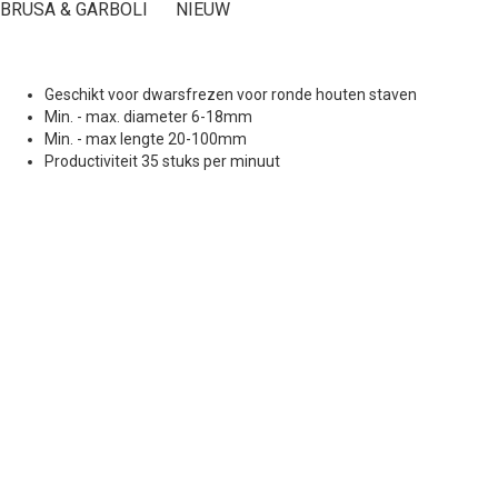
BRUSA & GARBOLI
NIEUW
Geschikt voor dwarsfrezen voor ronde houten staven
Min. - max. diameter 6-18mm
Min. - max lengte 20-100mm
Productiviteit 35 stuks per minuut
Offerte aanvragen
We zullen je beantwoorden binnen een werkdag.
Voornaam*
Email*