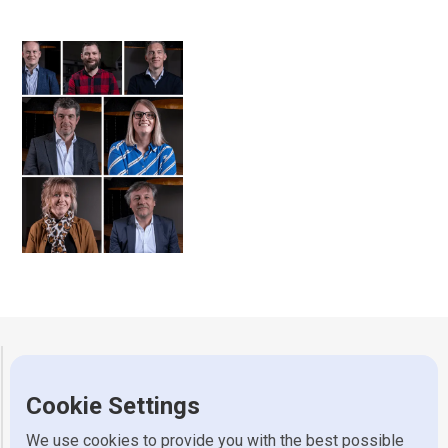
Gerretsen Wijhe
Cookie Settings
Adres
Industrieweg 7, 8131 VZ Wijhe
Telefoon
0570 523 318
We use cookies to provide you with the best possible