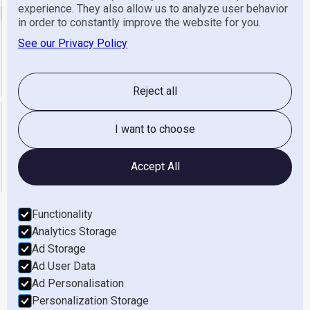
experience. They also allow us to analyze user behavior
email
in order to constantly improve the website for you.
See our Privacy Policy
Algemeen
info@gerretsen.nl
Service
service@gerretsen.nl
Administratie
administratie@gerretsen.nl
Reject all
Openingstijden
I want to choose
maandag t/m vrijdag
08:00 - 17:00
zaterdag & Zondag
gesloten
Accept All
Functionality
Analytics Storage
Werken Bij
Ad Storage
Ad User Data
Privacyverklaring
Ad Personalisation
Terms of Service
Personalization Storage