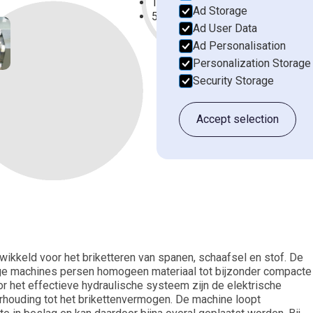
Tank met 100 liter hydrauliekolie
Ad Storage
We zullen je beantwoorden 
5,5 kW sterke hydrauliekmotor
Ad User Data
Ad Personalisation
Voornaam*
Personalization Storage
Security Storage
Accept selection
Email*
Bedrijfsnaam*
Vertel ons meer over je situatie.
wikkeld voor het briketteren van spanen, schaafsel en stof. De
ge machines persen homogeen materiaal tot bijzonder compacte
r het effectieve hydraulische systeem zijn de elektrische
rhouding tot het brikettenvermogen. De machine loopt