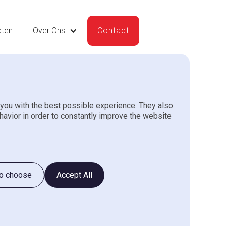
cten
Over Ons
Contact
you with the best possible experience. They also
npers GP
havior in order to constantly improve the website
to choose
Accept All
nvragen