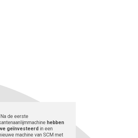
"Na de eerste
kantenaanlijmmachine
hebben
we geïnvesteerd
in een
nieuwe machine van SCM met