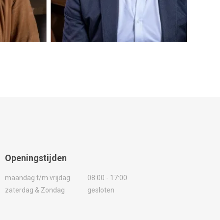
Openingstijden
maandag t/m vrijdag
08:00 - 17:00
zaterdag & Zondag
gesloten