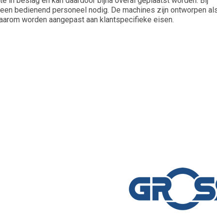
mte in beslag en kan daardoor bijna overal geplaatst worden. Bij
geen bedienend personeel nodig. De machines zijn ontworpen al
rom worden aangepast aan klantspecifieke eisen.