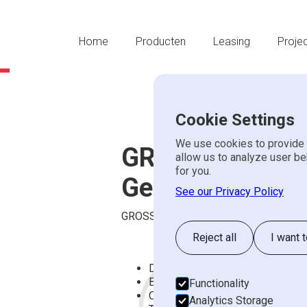
Home
Producten
Leasing
Proje
Cookie Settings
We use cookies to provide 
GROSS Brikette
allow us to analyze user be
for you.
Genius 2/40
See our Privacy Policy
GROSS
NIEUW
Reject all
I want 
Degelijke kwaliteit uit Duitsland
Briketdiameter 40 mm.
Functionality
Offerte aa
Capaciteit circa 40 kg/uur
Analytics Storage