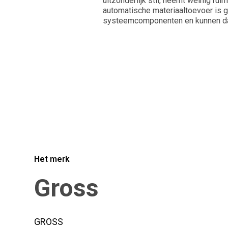
uitzonderlijk stil, neemt weinig rui
automatische materiaaltoevoer is 
systeemcomponenten en kunnen daa
Het merk
Gross
GROSS