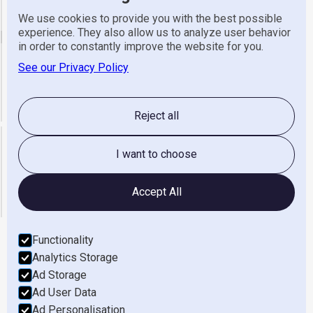
Telefoon
0570 523 318
We use cookies to provide you with the best possible
experience. They also allow us to analyze user behavior
email
in order to constantly improve the website for you.
See our Privacy Policy
Algemeen
info@gerretsen.nl
Service
service@gerretsen.nl
Administratie
administratie@gerretsen.nl
Reject all
Openingstijden
I want to choose
maandag t/m vrijdag
08:00 - 17:00
zaterdag & Zondag
gesloten
Accept All
Functionality
Analytics Storage
Werken Bij
Ad Storage
Ad User Data
Privacyverklaring
Ad Personalisation