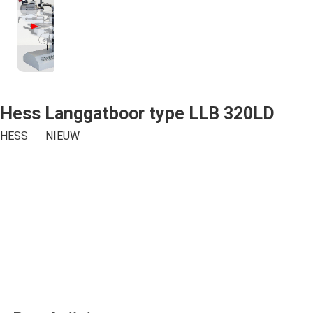
Hess Langgatboor type LLB 320LD
Offerte aanvragen
HESS
NIEUW
We zullen je beantwoorden binnen een werkdag.
Voornaam*
Email*