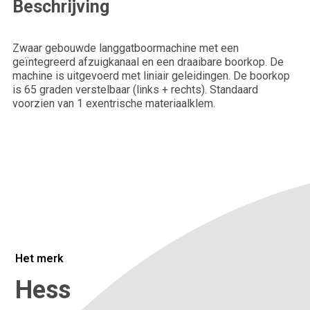
Beschrijving
Achternaam*
Zwaar gebouwde langgatboormachine met een
geïntegreerd afzuigkanaal en een draaibare boorkop. De
Telefoonnummer*
machine is uitgevoerd met liniair geleidingen. De boorkop
is 65 graden verstelbaar (links + rechts). Standaard
voorzien van 1 exentrische materiaalklem.
Bedrijfsnaam*
Plaats
Het merk
Vertel ons meer over je situatie.
Hess