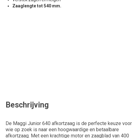
Zaaglengte tot 540 mm.
Offerte aanvragen
We zullen je beantwoorden binnen een werkdag.
Voornaam*
Email*
Beschrijving
Achternaam*
De Maggi Junior 640 afkortzaag is de perfecte keuze voor
wie op zoek is naar een hoogwaardige en betaalbare
Telefoonnummer*
afkortzaag. Met een krachtige motor en zaagblad van 400