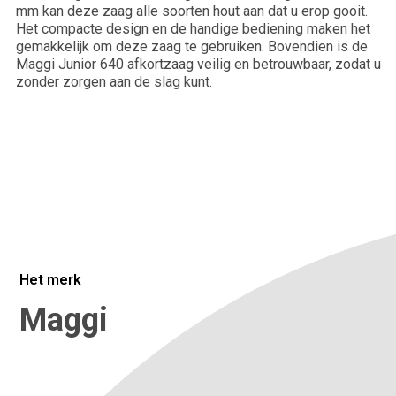
mm kan deze zaag alle soorten hout aan dat u erop gooit.
Het compacte design en de handige bediening maken het
gemakkelijk om deze zaag te gebruiken. Bovendien is de
Maggi Junior 640 afkortzaag veilig en betrouwbaar, zodat u
Bedrijfsnaam*
zonder zorgen aan de slag kunt.
Plaats
Vertel ons meer over je situatie.
Het merk
Maggi