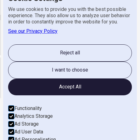
Telefoon
0570 523 318
We use cookies to provide you with the best possible
experience. They also allow us to analyze user behavior
email
in order to constantly improve the website for you.
See our Privacy Policy
Algemeen
info@gerretsen.nl
Service
service@gerretsen.nl
Administratie
administratie@gerretsen.nl
Reject all
Openingstijden
I want to choose
maandag t/m vrijdag
08:00 - 17:00
zaterdag & Zondag
gesloten
Accept All
Functionality
Analytics Storage
Werken Bij
Ad Storage
Ad User Data
Privacyverklaring
Ad Personalisation