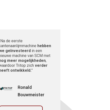
"Na de eerste
kantenaanlijmmachine
hebben
we geïnvesteerd
in een
nieuwe machine van SCM met
nog meer mogelijkheden
,
waardoor Tritop zich
verder
heeft ontwikkeld.
"
Ronald
Bouwmeister