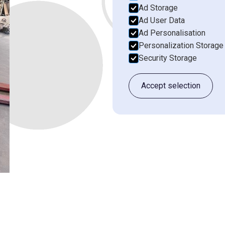
Ad Storage
Ad User Data
Email*
Telefoonnummer*
Ad Personalisation
Personalization Storage
Security Storage
Bedrijfsnaam*
Plaats
Accept selection
Vertel ons meer over je situatie.