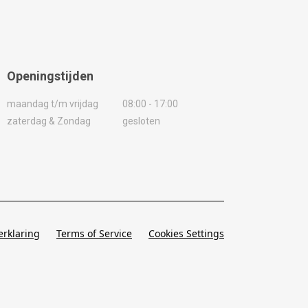
Openingstijden
maandag t/m vrijdag
08:00 - 17:00
zaterdag & Zondag
gesloten
erklaring
Terms of Service
Cookies Settings