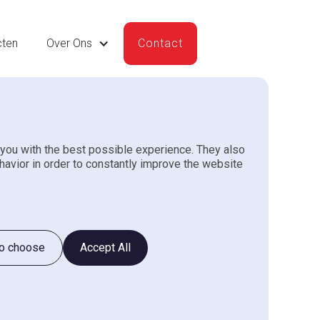
cten
Over Ons
Contact
you with the best possible experience. They also
g
havior in order to constantly improve the website
to choose
Accept All
g.