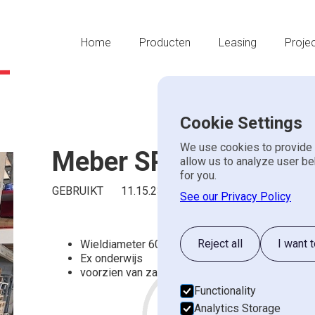
Home
Producten
Leasing
Proje
Cookie Settings
We use cookies to provide 
Meber SR 600 lintzaa
allow us to analyze user be
for you.
GEBRUIKT
11.15.237
See our Privacy Policy
Offerte aanvragen
Reject all
I want 
Wieldiameter 600 mm.
We zullen je beantwoorden binnen een werkda
Ex onderwijs
voorzien van zaaglintgeleider
Functionality
Voornaam*
Achternaam*
Analytics Storage