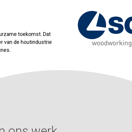
uurzame toekomst. Dat
r van de houtindustrie
ines.
n ons werk.