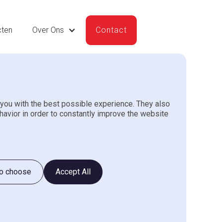
cten
Over Ons
Contact
you with the best possible experience. They also
X Vandiktebank type
havior in order to constantly improve the website
to choose
Accept All
ank voor professionele werkzaamheden
rstelling