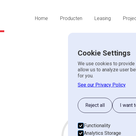
Home
Producten
Leasing
Proje
Cookie Settings
We use cookies to provide 
SCM MINIMA
allow us to analyze user be
for you.
s 52es
See our Privacy Policy
SCM
NIEUW
Reject all
I want 
Werkbreedte 520mm
Basis model vandikteb
Functionality
Elektrische hoog-laag ve
Analytics Storage