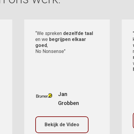
“We spreken
dezelfde taal
en we
begrijpen elkaar
goed
,
No Nonsense"
Jan
Grobben
Bekijk de Video