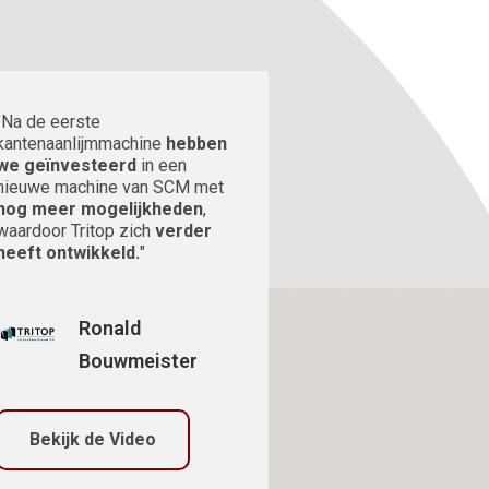
"Na de eerste
kantenaanlijmmachine
hebben
we geïnvesteerd
in een
nieuwe machine van SCM met
nog meer mogelijkheden
,
waardoor Tritop zich
verder
heeft ontwikkeld.
"
Ronald
Bouwmeister
Bekijk de Video