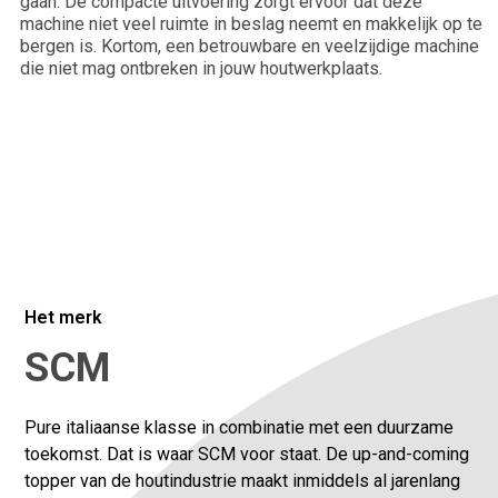
gaan. De compacte uitvoering zorgt ervoor dat deze
Bedrijfsnaam*
machine niet veel ruimte in beslag neemt en makkelijk op te
bergen is. Kortom, een betrouwbare en veelzijdige machine
die niet mag ontbreken in jouw houtwerkplaats.
Plaats
Vertel ons meer over je situatie.
Het merk
SCM
Pure italiaanse klasse in combinatie met een duurzame
toekomst. Dat is waar SCM voor staat. De up-and-coming
topper van de houtindustrie maakt inmiddels al jarenlang