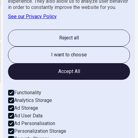
experience. They also allow us to analyze user behavior
email
in order to constantly improve the website for you.
See our Privacy Policy
Algemeen
info@gerretsen.nl
Service
service@gerretsen.nl
Administratie
administratie@gerretsen.nl
Reject all
Openingstijden
I want to choose
maandag t/m vrijdag
08:00 - 17:00
zaterdag & Zondag
gesloten
Accept All
Functionality
Analytics Storage
Werken Bij
Ad Storage
Ad User Data
Privacyverklaring
Ad Personalisation
Terms of Service
Personalization Storage