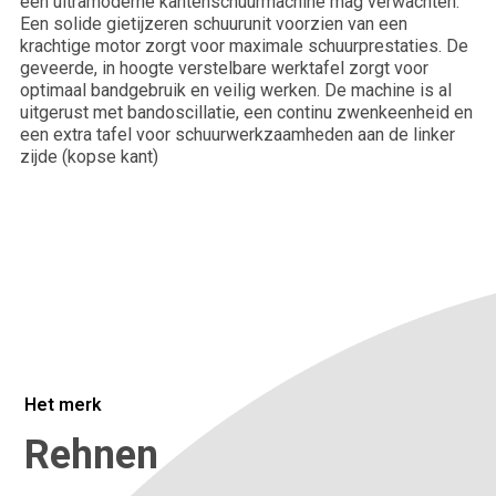
een ultramoderne kantenschuurmachine mag verwachten.
Telefoonnummer*
Een solide gietijzeren schuurunit voorzien van een
krachtige motor zorgt voor maximale schuurprestaties. De
geveerde, in hoogte verstelbare werktafel zorgt voor
optimaal bandgebruik en veilig werken. De machine is al
uitgerust met bandoscillatie, een continu zwenkeenheid en
Bedrijfsnaam*
een extra tafel voor schuurwerkzaamheden aan de linker
zijde (kopse kant)
Plaats
Vertel ons meer over je situatie.
Het merk
Rehnen