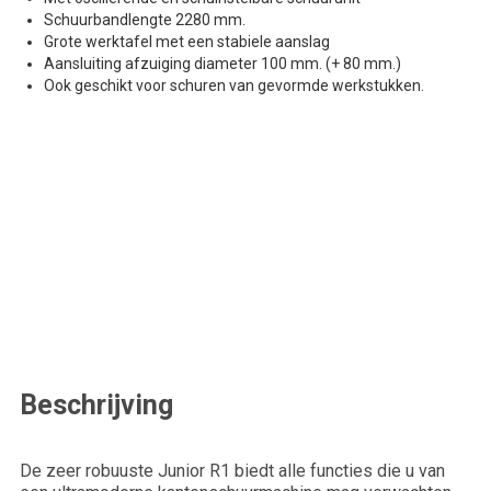
Schuurbandlengte 2280 mm.
Grote werktafel met een stabiele aanslag
Aansluiting afzuiging diameter 100 mm. (+ 80 mm.)
Ook geschikt voor schuren van gevormde werkstukken.
Offerte aanvragen
We zullen je beantwoorden binnen een werkdag.
Voornaam*
Email*
Beschrijving
Achternaam*
De zeer robuuste Junior R1 biedt alle functies die u van