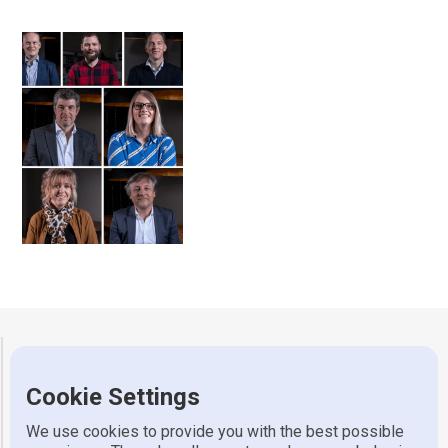
Gerretsen Wijhe
Cookie Settings
Adres
Industrieweg 7, 8131 VZ Wijhe
Telefoon
0570 523 318
We use cookies to provide you with the best possible