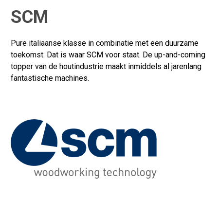
SCM
Achternaam*
Pure italiaanse klasse in combinatie met een duurzame
toekomst. Dat is waar SCM voor staat. De up-and-coming
Telefoonnummer*
topper van de houtindustrie maakt inmiddels al jarenlang
fantastische machines.
Bedrijfsnaam*
Plaats
Vertel ons meer over je situatie.