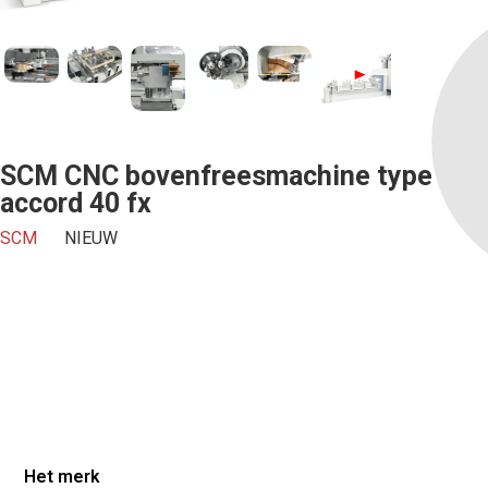
SCM CNC bovenfreesmachine type
accord 40 fx
Offerte aanvragen
SCM
NIEUW
We zullen je beantwoorden binnen een werkdag.
Voornaam*
Email*
Het merk