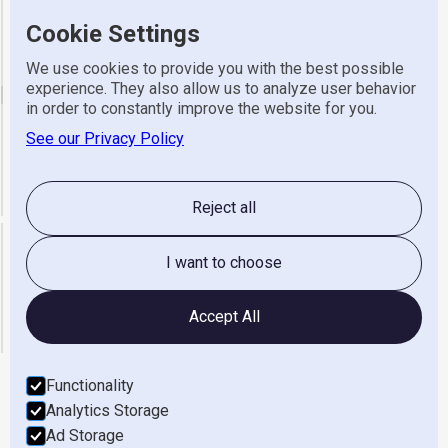
Cookie Settings
Adres
Industrieweg 7, 8131 VZ Wijhe
Telefoon
0570 523 318
We use cookies to provide you with the best possible
experience. They also allow us to analyze user behavior
email
in order to constantly improve the website for you.
See our Privacy Policy
Algemeen
info@gerretsen.nl
Service
service@gerretsen.nl
Administratie
administratie@gerretsen.nl
Reject all
Openingstijden
I want to choose
maandag t/m vrijdag
08:00 - 17:00
zaterdag & Zondag
gesloten
Accept All
Functionality
Analytics Storage
Werken Bij
Ad Storage