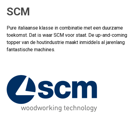
SCM
Achternaam*
Pure italiaanse klasse in combinatie met een duurzame
toekomst. Dat is waar SCM voor staat. De up-and-coming
Telefoonnummer*
topper van de houtindustrie maakt inmiddels al jarenlang
fantastische machines.
Bedrijfsnaam*
Plaats
Vertel ons meer over je situatie.