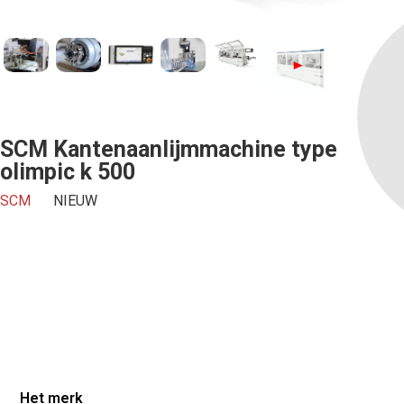
SCM Kantenaanlijmmachine type
olimpic k 500
Offerte aanvragen
SCM
NIEUW
We zullen je beantwoorden binnen een werkdag.
Voornaam*
Email*
Het merk