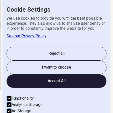
Cookie Settings
Adres
Industrieweg 7, 8131 VZ Wijhe
Telefoon
0570 523 318
We use cookies to provide you with the best possible
experience. They also allow us to analyze user behavior
email
in order to constantly improve the website for you.
See our Privacy Policy
Algemeen
info@gerretsen.nl
Service
service@gerretsen.nl
Administratie
administratie@gerretsen.nl
Reject all
Openingstijden
I want to choose
maandag t/m vrijdag
08:00 - 17:00
zaterdag & Zondag
gesloten
Accept All
Functionality
Analytics Storage
Werken Bij
Ad Storage