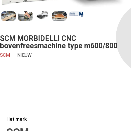
SCM MORBIDELLI CNC
bovenfreesmachine type m600/800
Offerte aanvragen
SCM
NIEUW
We zullen je beantwoorden binnen een werkdag.
Voornaam*
Email*
Het merk