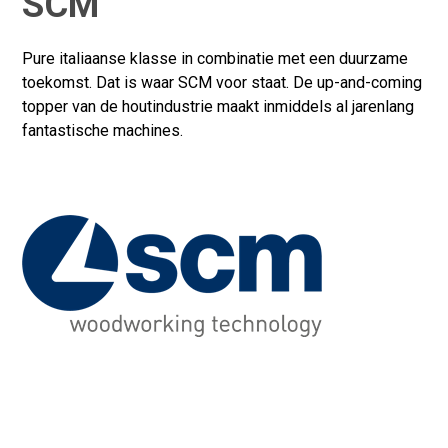
SCM
Achternaam*
Pure italiaanse klasse in combinatie met een duurzame
toekomst. Dat is waar SCM voor staat. De up-and-coming
Telefoonnummer*
topper van de houtindustrie maakt inmiddels al jarenlang
fantastische machines.
Bedrijfsnaam*
Plaats
Vertel ons meer over je situatie.