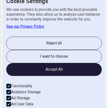
Cookie Settings
Adres
Industrieweg 7, 8131 VZ Wijhe
Telefoon
0570 523 318
We use cookies to provide you with the best possible
experience. They also allow us to analyze user behavior
email
in order to constantly improve the website for you.
See our Privacy Policy
Algemeen
info@gerretsen.nl
Service
service@gerretsen.nl
Administratie
administratie@gerretsen.nl
Reject all
Openingstijden
I want to choose
maandag t/m vrijdag
08:00 - 17:00
zaterdag & Zondag
gesloten
Accept All
Functionality
Analytics Storage
Werken Bij
Ad Storage
Ad User Data
Privacyverklaring