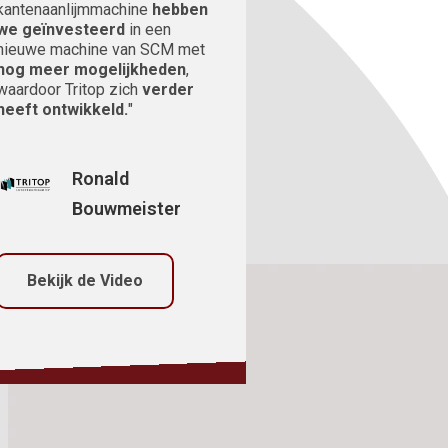
kantenaanlijmmachine
hebben
we geïnvesteerd
in een
nieuwe machine van SCM met
nog meer mogelijkheden
,
waardoor Tritop zich
verder
heeft ontwikkeld.
"
Ronald
Bouwmeister
Bekijk de Video