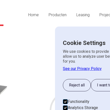
Home
Producten
Leasing
Proje
Cookie Settings
We use cookies to provide 
SCM Vlakban
allow us to analyze user be
for you.
f410
See our Privacy Policy
SCM
NIEUW
Reject all
I want 
Nieuwste ergonomische 
Zeer laag geluidsniveau
Functionality
Schaafbreedte 410 / 5
Offer
Analytics Storage