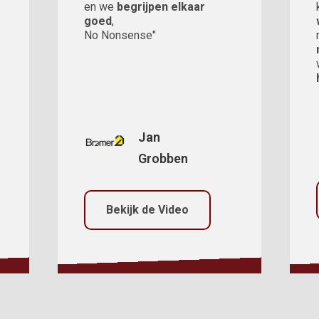
en we
begrijpen elkaar
goed
,
No Nonsense"
Jan
Grobben
Bekijk de Video