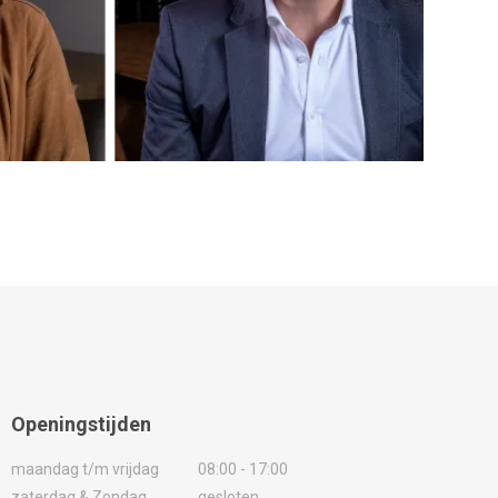
Openingstijden
maandag t/m vrijdag
08:00 - 17:00
zaterdag & Zondag
gesloten