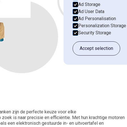
Tafellengte 2610 / 275
Ad Storage
We zullen je bea
Ad User Data
Ad Personalisation
Personalization Storage
Voornaam*
Security Storage
Accept selection
Email*
Bedrijfsnaam*
Vertel ons meer over je situatie
nken zijn de perfecte keuze voor elke
zoek is naar precisie en efficiëntie. Met hun krachtige motoren
ls een elektronisch gestuurde in- en uitvoertafel en