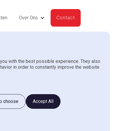
cten
Over Ons
Contact
you with the best possible experience. They also
k type class f520 en
havior in order to constantly improve the website
to choose
Accept All
vormgeving met bediening op kolom.
20mm
te aanvragen