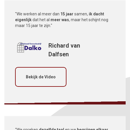
Vertel ons meer over je situatie.
"We werken al meer dan
15 jaar
samen,
ik dacht
eigenlijk
dat het al
meer was
, maar het schijnt nog
maar 15 jaar te zijn."
Richard van
Dalfsen
Bekijk de Video
“We spreken
dezelfde taal
en we
begrijpen elkaar