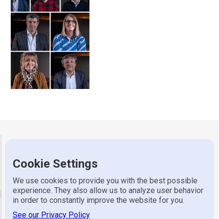
Gerretsen Wijhe
Cookie Settings
Adres
Industrieweg 7, 8131 VZ Wijhe
Telefoon
0570 523 318
We use cookies to provide you with the best possible
experience. They also allow us to analyze user behavior
email
in order to constantly improve the website for you.
See our Privacy Policy
Algemeen
info@gerretsen.nl