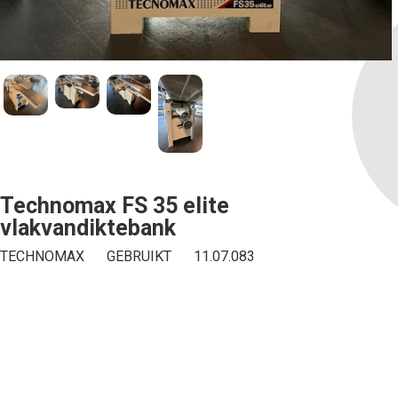
Technomax FS 35 elite
vlakvandiktebank
Offerte aanvragen
TECHNOMAX
GEBRUIKT
11.07.083
We zullen je beantwoorden binnen een werkdag.
Voornaam*