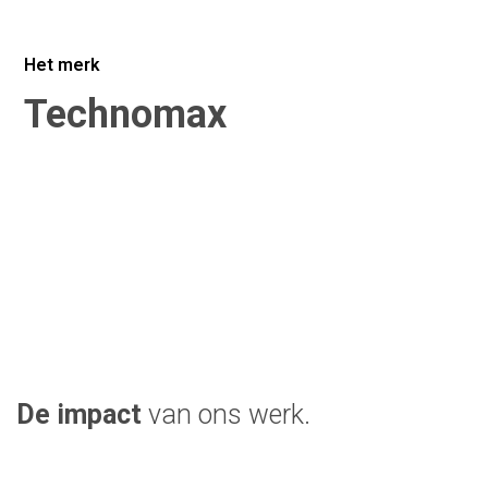
Email*
Het merk
Technomax
Achternaam*
Telefoonnummer*
Bedrijfsnaam*
De impact
van ons werk.
Plaats