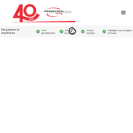
Uw partner in
SKH-
Snelle
Service
Trainingen voor complexe
machines
gecertificeerd
levertijden
stand-by
software