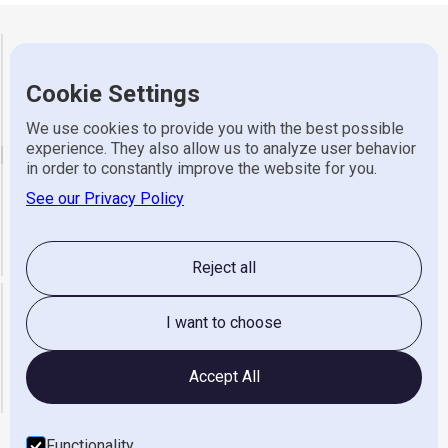
Gerretsen Wijhe
Cookie Settings
Adres
Industrieweg 7, 8131 VZ Wijhe
Telefoon
0570 523 318
We use cookies to provide you with the best possible
experience. They also allow us to analyze user behavior
email
in order to constantly improve the website for you.
See our Privacy Policy
Algemeen
info@gerretsen.nl
Service
service@gerretsen.nl
Administratie
administratie@gerretsen.nl
Reject all
Openingstijden
I want to choose
maandag t/m vrijdag
08:00 - 17:00
zaterdag & Zondag
gesloten
Accept All
Functionality