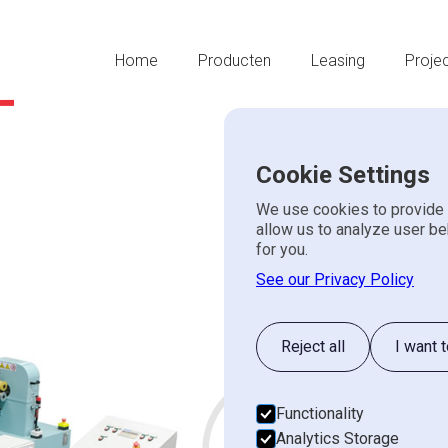
Home
Producten
Leasing
Proje
Cookie Settings
We use cookies to provide 
Brusa & Gar
allow us to analyze user be
for you.
Line-LTV
See our Privacy Policy
Offe
BRUSA & GARBOLI
NIEUW
We zullen je be
Reject all
I want 
Voornaam*
Functionality
Analytics Storage