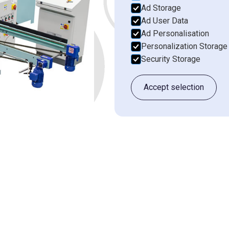
Ad Storage
Ad User Data
Email*
Ad Personalisation
Personalization Storage
Security Storage
Bedrijfsnaam*
Accept selection
Vertel ons meer over je situati