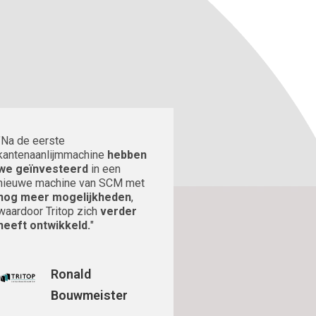
"Na de eerste
kantenaanlijmmachine
hebben
we geïnvesteerd
in een
nieuwe machine van SCM met
nog meer mogelijkheden
,
waardoor Tritop zich
verder
heeft ontwikkeld.
"
Ronald
Bouwmeister