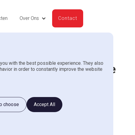
cten
Over Ons
Contact
you with the best possible experience. They also
boli Freesmachine type
havior in order to constantly improve the website
rte aanvragen
antwoorden binnen een werkdag.
to choose
Accept All
Achternaam*