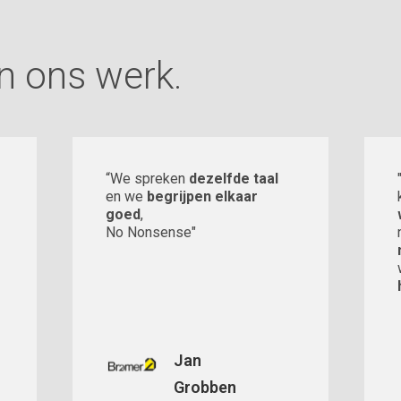
n ons werk.
“We spreken
dezelfde taal
en we
begrijpen elkaar
goed
,
No Nonsense"
Jan
Grobben