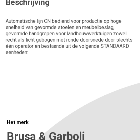
Beschrijving
Achternaam*
Automatische lijn CN bediend voor productie op hoge
snelheid van gevormde stoelen en meubelbeslag,
Telefoonnummer*
gevormde handgrepen voor landbouwwerktuigen zowel
recht als licht gebogen met ronde doorsnede door slechts
één operator en bestaande uit de volgende STANDAARD
eenheden:
Bedrijfsnaam*
Plaats
Vertel ons meer over je situatie.
Het merk
Brusa & Garboli