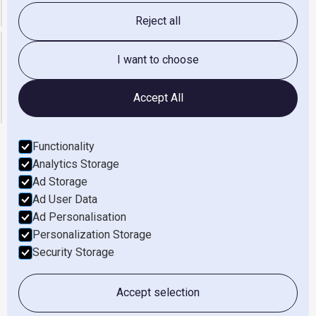
Administratie
administratie@gerretsen.nl
Reject all
Openingstijden
I want to choose
maandag t/m vrijdag
08:00 - 17:00
zaterdag & Zondag
gesloten
Accept All
Functionality
Analytics Storage
Werken Bij
Ad Storage
Ad User Data
Privacyverklaring
Ad Personalisation
Terms of Service
Personalization Storage
Security Storage
Cookies Settings
Copyright ©
2026
Gerretsen Wijhe
Accept selection