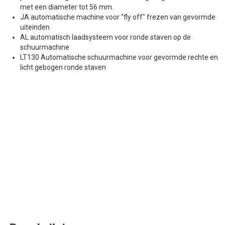
met een diameter tot 56 mm.
JA automatische machine voor "fly off" frezen van gevormde
uiteinden
AL automatisch laadsysteem voor ronde staven op de
schuurmachine
LT130 Automatische schuurmachine voor gevormde rechte en
licht gebogen ronde staven
Offerte aanvragen
We zullen je beantwoorden binnen een werkdag.
Voornaam*
Email*