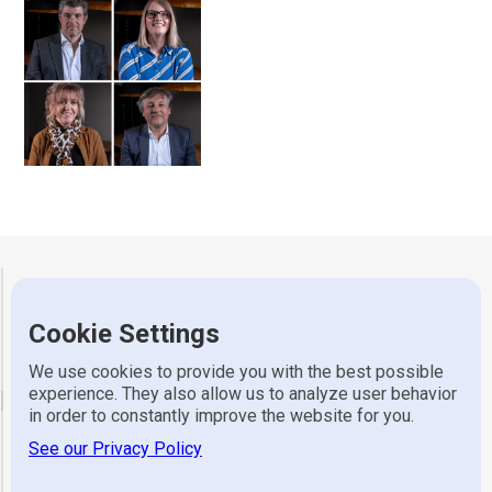
Gerretsen Wijhe
Cookie Settings
Adres
Industrieweg 7, 8131 VZ Wijhe
Telefoon
0570 523 318
We use cookies to provide you with the best possible
experience. They also allow us to analyze user behavior
email
in order to constantly improve the website for you.
See our Privacy Policy
Algemeen
info@gerretsen.nl
Service
service@gerretsen.nl